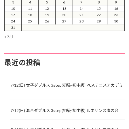
3
4
5
6
7
8
9
10
11
12
13
14
15
16
17
18
19
20
21
22
23
24
25
26
27
28
29
30
31
« 7月
最近の投稿
7/12(日) 女子ダブルス 3step(初級-初中級) PCAテニスアカデミ
ー
7/12(日) 混合ダブルス 3step(初級-初中級) ルネサンス鷹の台