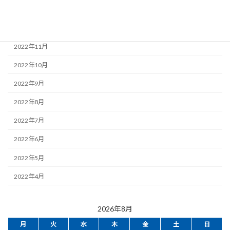
2023年1月
2022年12月
2022年11月
2022年10月
2022年9月
2022年8月
2022年7月
2022年6月
2022年5月
2022年4月
2026年8月
月
火
水
木
金
土
日