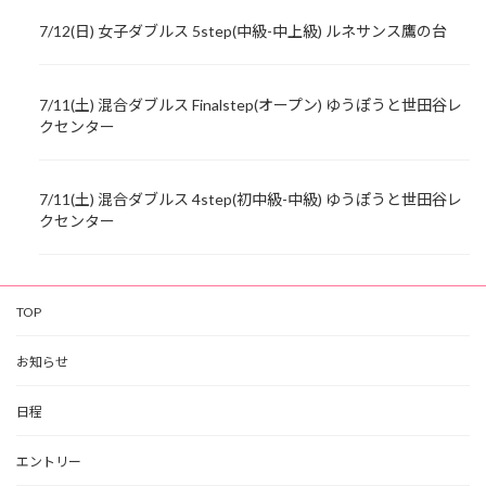
7/12(日) 女子ダブルス 5step(中級-中上級) ルネサンス鷹の台
7/11(土) 混合ダブルス Finalstep(オープン) ゆうぽうと世田谷レ
クセンター
7/11(土) 混合ダブルス 4step(初中級-中級) ゆうぽうと世田谷レ
クセンター
TOP
お知らせ
日程
エントリー