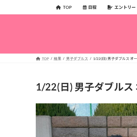
コ
ナ
TOP
日程
エントリー
ン
ビ
テ
ゲ
ン
ー
ツ
シ
へ
ョ
ス
ン
キ
に
TOP
結果
男子ダブルス
1/22(日) 男子ダブルス 
ッ
移
プ
動
1/22(日) 男子ダブル