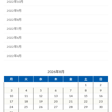
2022年10月
2022年9月
2022年8月
2022年7月
2022年6月
2022年5月
2022年4月
2026年8月
月
火
水
木
金
土
日
1
2
3
4
5
6
7
8
9
10
11
12
13
14
15
16
17
18
19
20
21
22
23
24
25
26
27
28
29
30