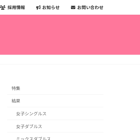
採用情報
お知らせ
お問い合わせ
特集
結果
女子シングルス
女子ダブルス
ミックスダブルス