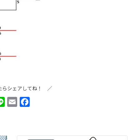
たらシェアしてね！ ／
Li
E
F
n
m
ac
e
ai
e
l
b