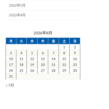
2022年5月
2022年4月
2026年8月
月
火
水
木
金
土
日
1
2
3
4
5
6
7
8
9
10
11
12
13
14
15
16
17
18
19
20
21
22
23
24
25
26
27
28
29
30
31
« 7月