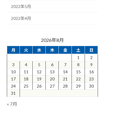
2022年5月
2022年4月
2026年8月
月
火
水
木
金
土
日
1
2
3
4
5
6
7
8
9
10
11
12
13
14
15
16
17
18
19
20
21
22
23
24
25
26
27
28
29
30
31
« 7月