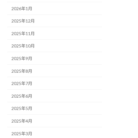
2026年1月
2025年12月
2025年11月
2025年10月
2025年9月
2025年8月
2025年7月
2025年6月
2025年5月
2025年4月
2025年3月