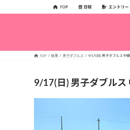
コ
ナ
TOP
日程
エントリー
ン
ビ
テ
ゲ
ン
ー
ツ
シ
へ
ョ
ス
ン
キ
に
TOP
結果
男子ダブルス
9/17(日) 男子ダブルス 
ッ
移
プ
動
9/17(日) 男子ダブル