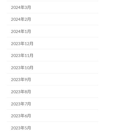
2024年3月
2024年2月
2024年1月
2023年12月
2023年11月
2023年10月
2023年9月
2023年8月
2023年7月
2023年6月
2023年5月