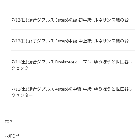
7/12(日) 混合ダブルス 3step(初級-初中級) ルネサンス鷹の台
7/12(日) 女子ダブルス 5step(中級-中上級) ルネサンス鷹の台
7/11(土) 混合ダブルス Finalstep(オープン) ゆうぽうと世田谷レ
クセンター
7/11(土) 混合ダブルス 4step(初中級-中級) ゆうぽうと世田谷レ
クセンター
TOP
お知らせ