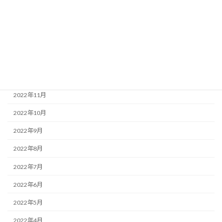
2023年4月
2023年3月
2023年2月
2023年1月
2022年12月
2022年11月
2022年10月
2022年9月
2022年8月
2022年7月
2022年6月
2022年5月
2022年4月