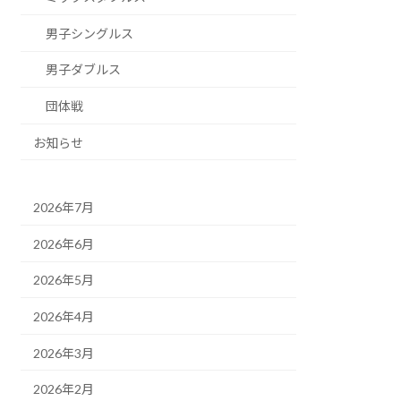
男子シングルス
男子ダブルス
団体戦
お知らせ
2026年7月
2026年6月
2026年5月
2026年4月
2026年3月
2026年2月