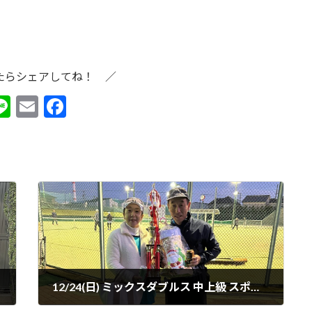
たらシェアしてね！ ／
Li
E
F
n
m
ac
e
ai
e
l
b
o
o
k
12/24(日) ミックスダブルス 中上級 スポートピア