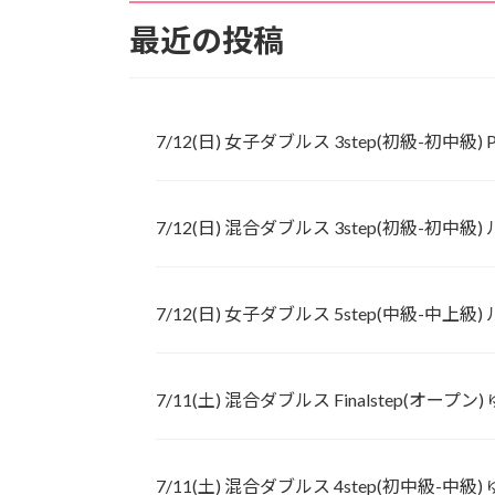
最近の投稿
7/12(日) 女子ダブルス 3step(初級-初中
7/12(日) 混合ダブルス 3step(初級-初中
7/12(日) 女子ダブルス 5step(中級-中上
7/11(土) 混合ダブルス Finalstep(オ
7/11(土) 混合ダブルス 4step(初中級-