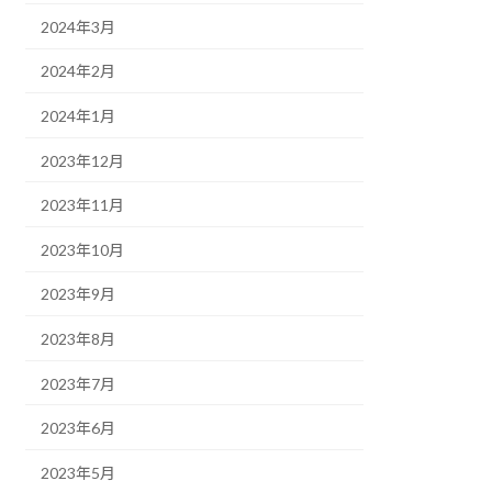
2024年3月
2024年2月
2024年1月
2023年12月
2023年11月
2023年10月
2023年9月
2023年8月
2023年7月
2023年6月
2023年5月