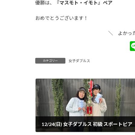
優勝は、
『マスモト・イモト』ペア
おめでとうございます！
＼ よかっ
女子ダブルス
カテゴリー
12/24(日) 女子ダブルス 初級 スポートピア