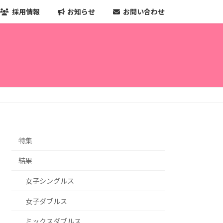
採用情報
お知らせ
お問い合わせ
特集
結果
女子シングルス
女子ダブルス
ミックスダブルス