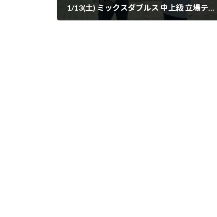
1/13(土) ミックスダブルス 中上級 立場テニスコート
2024年1月15日