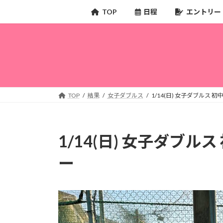
コ
ナ
TOP
日程
エントリー
ン
ビ
テ
ゲ
ン
ー
ツ
シ
へ
ョ
ス
ン
キ
に
TOP
結果
女子ダブルス
1/14(日) 女子ダブルス 
ッ
移
プ
動
1/14(日) 女子ダブル
ー