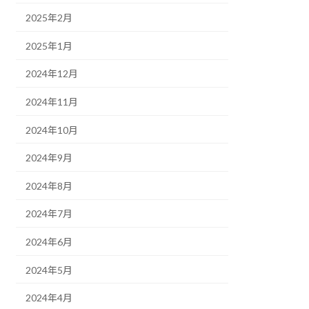
2025年2月
2025年1月
2024年12月
2024年11月
2024年10月
2024年9月
2024年8月
2024年7月
2024年6月
2024年5月
2024年4月