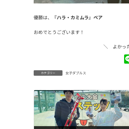
優勝は、
『ハラ・カミムラ』ペア
おめでとうございます！
＼ よかっ
女子ダブルス
カテゴリー