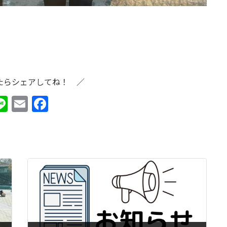
たらシェアしてね！ ／
Li
E
F
n
m
ac
e
ai
e
l
b
o
o
k