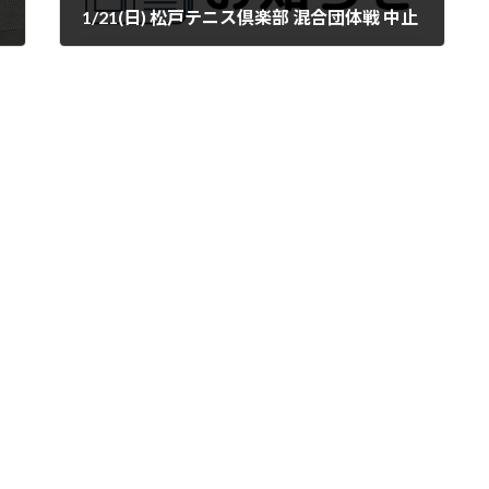
1/21(日) 松戸テニス倶楽部 混合団体戦 中止
2024年1月21日