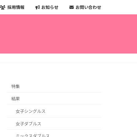
採用情報
お知らせ
お問い合わせ
特集
結果
女子シングルス
女子ダブルス
ミックスダブルス