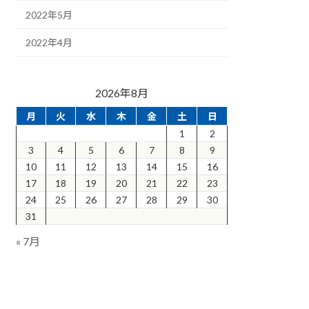
2022年5月
2022年4月
2026年8月
月
火
水
木
金
土
日
1
2
3
4
5
6
7
8
9
10
11
12
13
14
15
16
17
18
19
20
21
22
23
24
25
26
27
28
29
30
31
« 7月