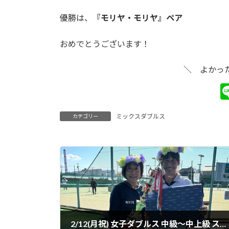
優勝は、
『モリヤ・
モリヤ
』ペア
おめでとうございます！
＼ よかっ
ミックスダブルス
カテゴリー
2/12(月祝) 女子ダブルス 中級～中上級 スポートピア