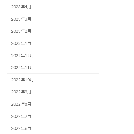
2023年4月
2023年3月
2023年2月
2023年1月
2022年12月
2022年11月
2022年10月
2022年9月
2022年8月
2022年7月
2022年6月