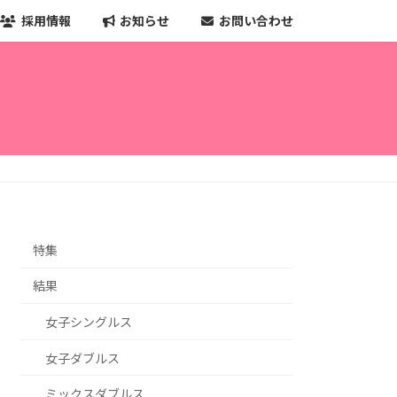
採用情報
お知らせ
お問い合わせ
特集
結果
女子シングルス
女子ダブルス
ミックスダブルス