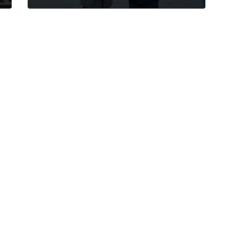
2024年2月14日