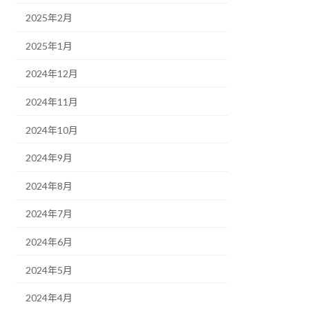
2025年2月
2025年1月
2024年12月
2024年11月
2024年10月
2024年9月
2024年8月
2024年7月
2024年6月
2024年5月
2024年4月