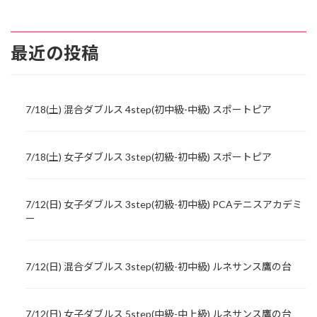
最近の投稿
7/18(土) 混合ダブルス 4step(初中級-中級) スポートピア
7/18(土) 女子ダブルス 3step(初級-初中級) スポートピア
7/12(日) 女子ダブルス 3step(初級-初中級) PCAテニスアカデミ
ー
7/12(日) 混合ダブルス 3step(初級-初中級) ルネサンス鷹の台
7/12(日) 女子ダブルス 5step(中級-中上級) ルネサンス鷹の台