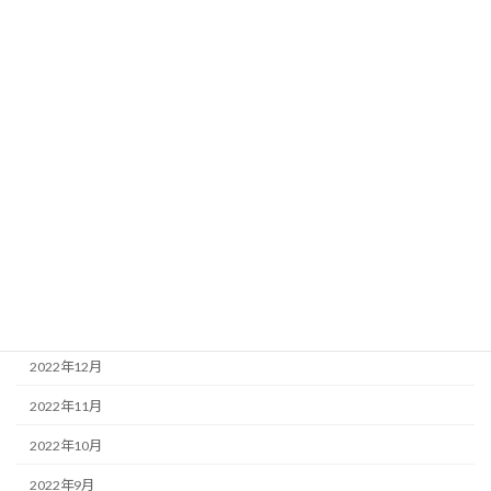
2023年9月
2023年8月
2023年7月
2023年6月
2023年5月
2023年4月
2023年3月
2023年2月
2023年1月
2022年12月
2022年11月
2022年10月
2022年9月