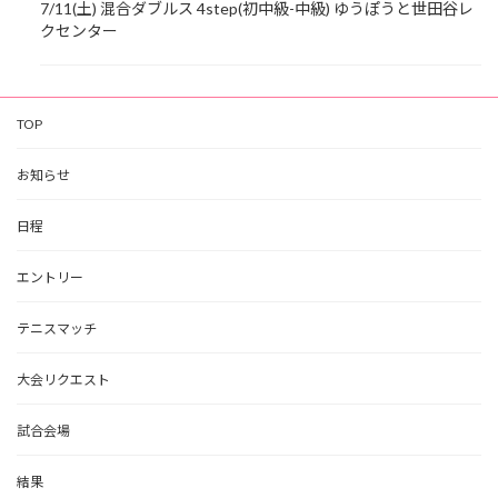
7/11(土) 混合ダブルス 4step(初中級-中級) ゆうぽうと世田谷レ
クセンター
TOP
お知らせ
日程
エントリー
テニスマッチ
大会リクエスト
試合会場
結果