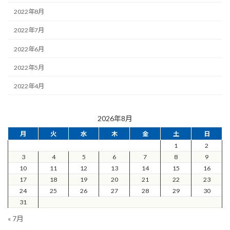
2022年8月
2022年7月
2022年6月
2022年5月
2022年4月
2026年8月
月
火
水
木
金
土
日
1
2
3
4
5
6
7
8
9
10
11
12
13
14
15
16
17
18
19
20
21
22
23
24
25
26
27
28
29
30
31
« 7月