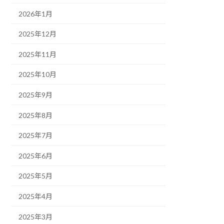
2026年1月
2025年12月
2025年11月
2025年10月
2025年9月
2025年8月
2025年7月
2025年6月
2025年5月
2025年4月
2025年3月