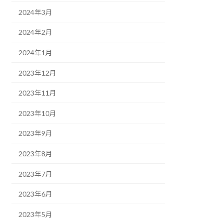
2024年3月
2024年2月
2024年1月
2023年12月
2023年11月
2023年10月
2023年9月
2023年8月
2023年7月
2023年6月
2023年5月