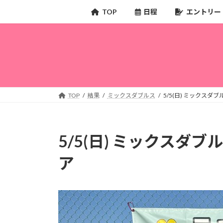
コ
ナ
TOP
日程
エントリー
ン
ビ
テ
ゲ
ン
ー
ツ
シ
へ
ョ
ス
ン
キ
に
TOP
結果
ミックスダブルス
5/5(日) ミックスダ
ッ
移
プ
動
5/5(日) ミックスダ
ア