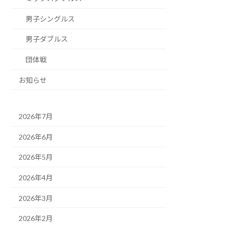
男子シングルス
男子ダブルス
団体戦
お知らせ
2026年7月
2026年6月
2026年5月
2026年4月
2026年3月
2026年2月