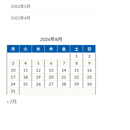
2022年5月
2022年4月
2026年8月
月
火
水
木
金
土
日
1
2
3
4
5
6
7
8
9
10
11
12
13
14
15
16
17
18
19
20
21
22
23
24
25
26
27
28
29
30
31
« 7月