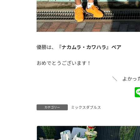
優勝は、
『ナカムラ・カワハラ』ペア
おめでとうございます！
＼ よかっ
ミックスダブルス
カテゴリー