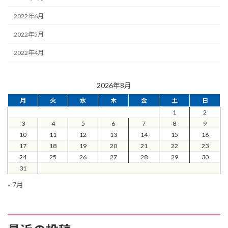
2022年6月
2022年5月
2022年4月
2026年8月
月
火
水
木
金
土
日
1
2
3
4
5
6
7
8
9
10
11
12
13
14
15
16
17
18
19
20
21
22
23
24
25
26
27
28
29
30
31
« 7月