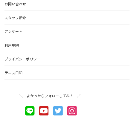
お問い合わせ
スタッフ紹介
アンケート
利用規約
プライバシーポリシー
テニス日和
＼ よかったらフォローしてね！ ／