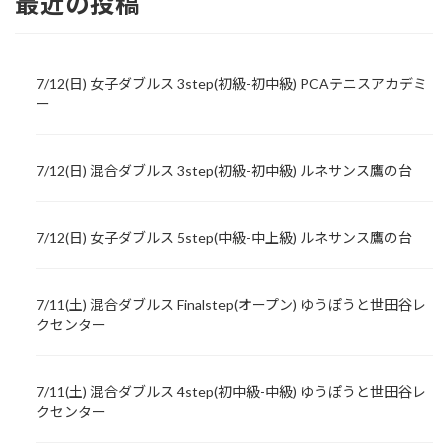
最近の投稿
7/12(日) 女子ダブルス 3step(初級-初中級) PCAテニスアカデミ
ー
7/12(日) 混合ダブルス 3step(初級-初中級) ルネサンス鷹の台
7/12(日) 女子ダブルス 5step(中級-中上級) ルネサンス鷹の台
7/11(土) 混合ダブルス Finalstep(オープン) ゆうぽうと世田谷レ
クセンター
7/11(土) 混合ダブルス 4step(初中級-中級) ゆうぽうと世田谷レ
クセンター