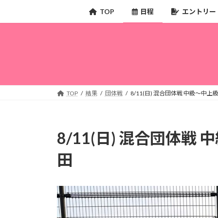
コ
ナ
TOP
日程
エントリー
ン
ビ
テ
ゲ
ン
ー
ツ
シ
へ
ョ
ス
ン
キ
に
TOP
結果
団体戦
8/11(日) 混合団体戦 中級～中
ッ
移
プ
動
8/11(日) 混合団体
田