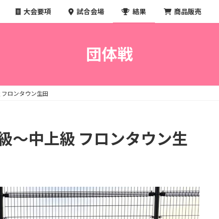
大会要項
試合会場
結果
商品販売
団体戦
上級 フロンタウン生田
戦 中級～中上級 フロンタウン生