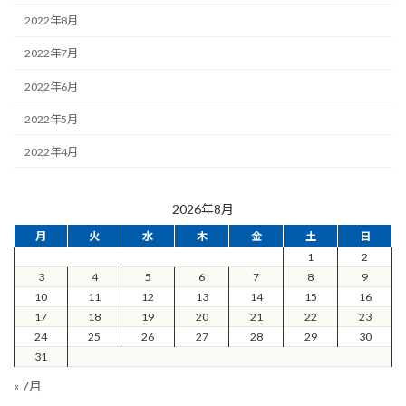
2022年8月
2022年7月
2022年6月
2022年5月
2022年4月
2026年8月
月
火
水
木
金
土
日
1
2
3
4
5
6
7
8
9
10
11
12
13
14
15
16
17
18
19
20
21
22
23
24
25
26
27
28
29
30
31
« 7月