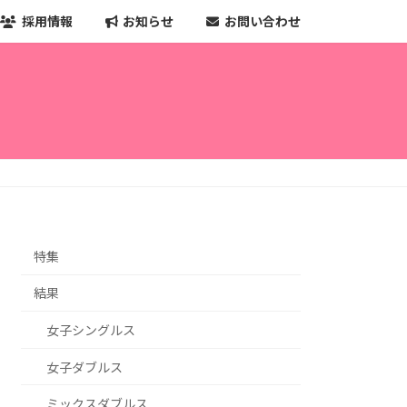
採用情報
お知らせ
お問い合わせ
特集
結果
女子シングルス
女子ダブルス
ミックスダブルス