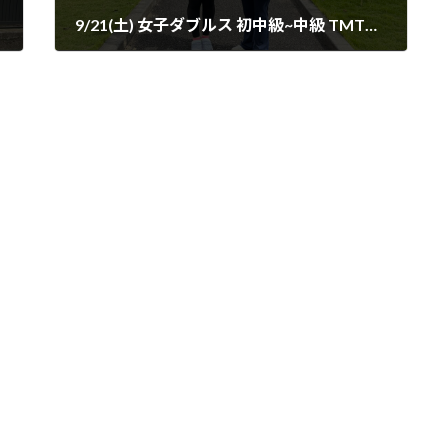
9/21(土) 女子ダブルス 初中級~中級 TMT日野テニスコート
2024年9月25日