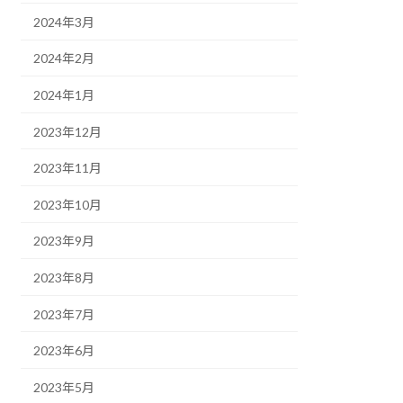
2024年3月
2024年2月
2024年1月
2023年12月
2023年11月
2023年10月
2023年9月
2023年8月
2023年7月
2023年6月
2023年5月