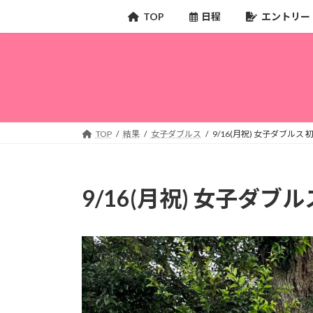
コ
ナ
TOP
日程
エントリー
ン
ビ
テ
ゲ
ン
ー
ツ
シ
へ
ョ
ス
ン
キ
に
TOP
結果
女子ダブルス
9/16(月祝) 女子ダブルス
ッ
移
プ
動
9/16(月祝) 女子ダブ