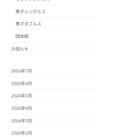
男子シングルス
男子ダブルス
団体戦
お知らせ
2026年7月
2026年6月
2026年5月
2026年4月
2026年3月
2026年2月