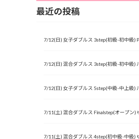
最近の投稿
7/12(日) 女子ダブルス 3step(初級-初中
7/12(日) 混合ダブルス 3step(初級-初中
7/12(日) 女子ダブルス 5step(中級-中上
7/11(土) 混合ダブルス Finalstep(オ
7/11(土) 混合ダブルス 4step(初中級-