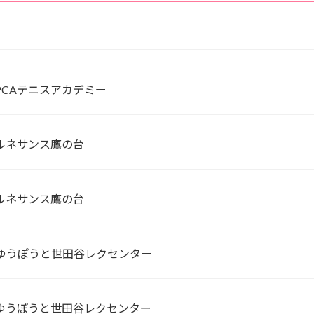
級) PCAテニスアカデミー
級) ルネサンス鷹の台
級) ルネサンス鷹の台
ープン) ゆうぽうと世田谷レクセンター
中級) ゆうぽうと世田谷レクセンター