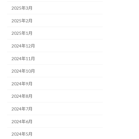
2025年3月
2025年2月
2025年1月
2024年12月
2024年11月
2024年10月
2024年9月
2024年8月
2024年7月
2024年6月
2024年5月