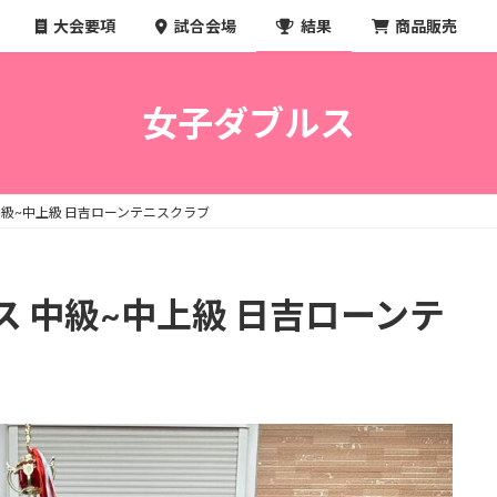
大会要項
試合会場
結果
商品販売
女子ダブルス
ス 中級~中上級 日吉ローンテニスクラブ
ルス 中級~中上級 日吉ローンテ