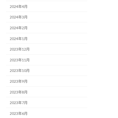
2024年4月
2024年3月
2024年2月
2024年1月
2023年12月
2023年11月
2023年10月
2023年9月
2023年8月
2023年7月
2023年6月