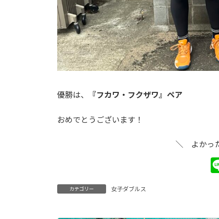
優勝は、
『フカワ・フクザワ』ペア
おめでとうございます！
＼ よかっ
女子ダブルス
カテゴリー