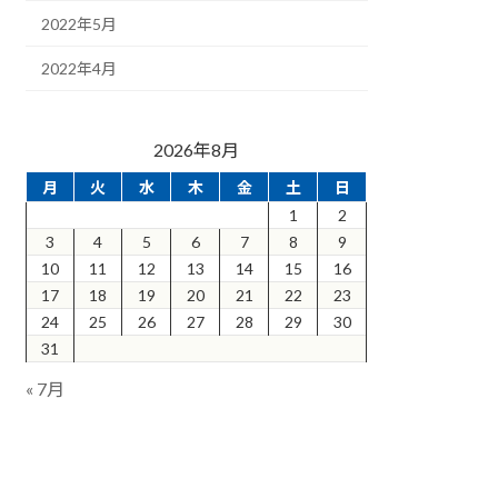
2022年5月
2022年4月
2026年8月
月
火
水
木
金
土
日
1
2
3
4
5
6
7
8
9
10
11
12
13
14
15
16
17
18
19
20
21
22
23
24
25
26
27
28
29
30
31
« 7月