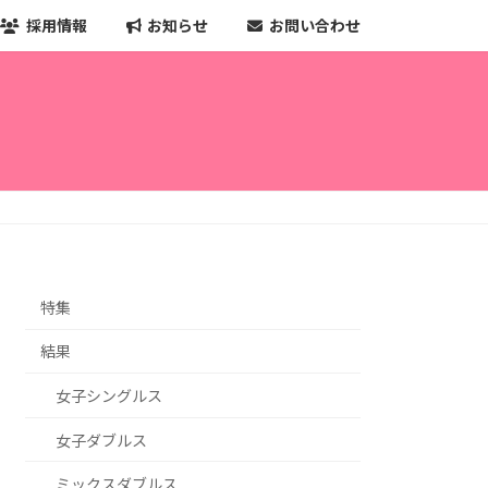
採用情報
お知らせ
お問い合わせ
特集
結果
女子シングルス
女子ダブルス
ミックスダブルス