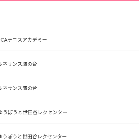
級) PCAテニスアカデミー
級) ルネサンス鷹の台
級) ルネサンス鷹の台
ープン) ゆうぽうと世田谷レクセンター
中級) ゆうぽうと世田谷レクセンター