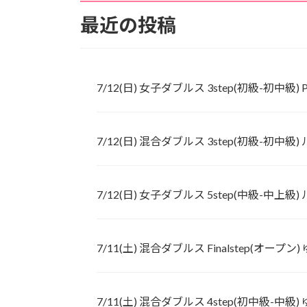
最近の投稿
7/12(日) 女子ダブルス 3step(初級-初中
7/12(日) 混合ダブルス 3step(初級-初中
7/12(日) 女子ダブルス 5step(中級-中上
7/11(土) 混合ダブルス Finalstep(オ
7/11(土) 混合ダブルス 4step(初中級-