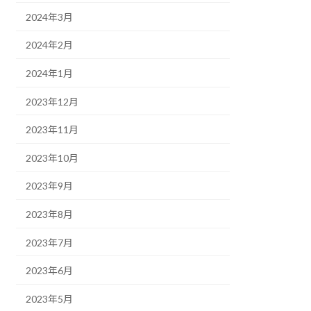
2024年3月
2024年2月
2024年1月
2023年12月
2023年11月
2023年10月
2023年9月
2023年8月
2023年7月
2023年6月
2023年5月