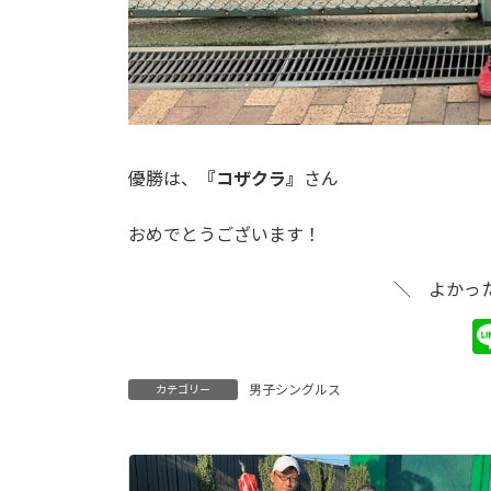
優勝は、
『コザクラ』
さん
おめでとうございます！
＼ よかっ
男子シングルス
カテゴリー