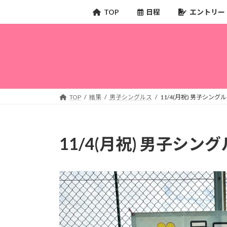
コ
ナ
TOP
日程
エントリー
ン
ビ
テ
ゲ
ン
ー
ツ
シ
へ
ョ
ス
ン
キ
に
TOP
結果
男子シングルス
11/4(月祝) 男子シン
ッ
移
プ
動
11/4(月祝) 男子シ