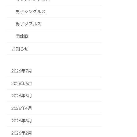
男子シングルス
男子ダブルス
団体戦
お知らせ
2026年7月
2026年6月
2026年5月
2026年4月
2026年3月
2026年2月