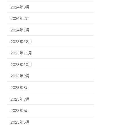
2024年3月
2024年2月
2024年1月
2023年12月
2023年11月
2023年10月
2023年9月
2023年8月
2023年7月
2023年6月
2023年5月