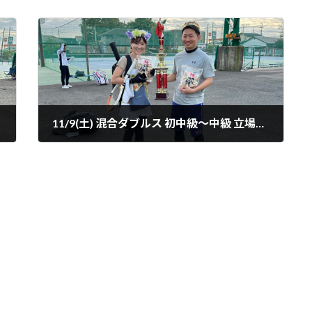
l
b
o
o
k
11/9(土) 混合ダブルス 初中級～中級 立場テニスコート
2024年11月14日