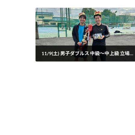
11/9(土) 男子ダブルス 中級～中上級 立場テニスコート
2024年11月14日