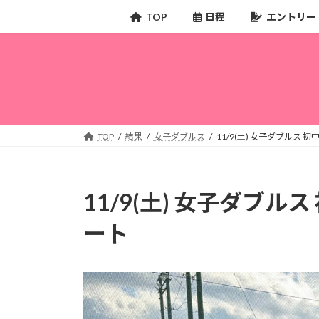
コ
ナ
TOP
日程
エントリー
ン
ビ
テ
ゲ
ン
ー
ツ
シ
へ
ョ
ス
ン
キ
に
TOP
結果
女子ダブルス
11/9(土) 女子ダブルス
ッ
移
プ
動
11/9(土) 女子ダブ
ート