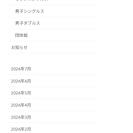
男子シングルス
男子ダブルス
団体戦
お知らせ
2026年7月
2026年6月
2026年5月
2026年4月
2026年3月
2026年2月