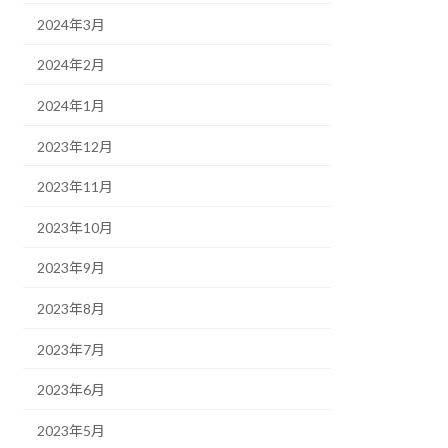
2024年3月
2024年2月
2024年1月
2023年12月
2023年11月
2023年10月
2023年9月
2023年8月
2023年7月
2023年6月
2023年5月