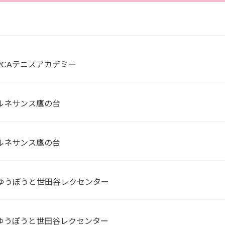
級) PCAテニスアカデミー
級) ルネサンス鷹の台
級) ルネサンス鷹の台
ープン) ゆうぽうと世田谷レクセンター
中級) ゆうぽうと世田谷レクセンター