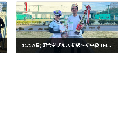
o
o
k
ポートピア
11/17(日) 混合ダブルス 初級～初中級 TMT日野テニスコート
2024年11月21日