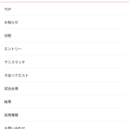
TOP
お知らせ
日程
エントリー
テニスマッチ
大会リクエスト
試合会場
結果
採用情報
お問い合わせ