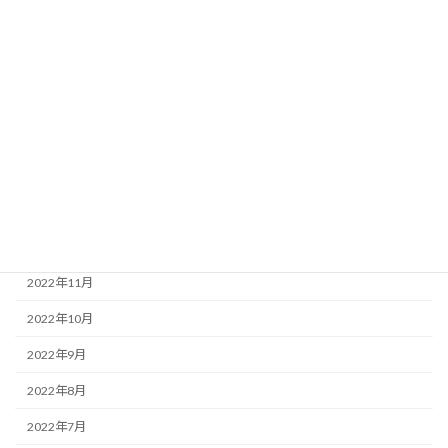
2023年6月
2023年5月
2023年4月
2023年3月
2023年2月
2023年1月
2022年12月
2022年11月
2022年10月
2022年9月
2022年8月
2022年7月