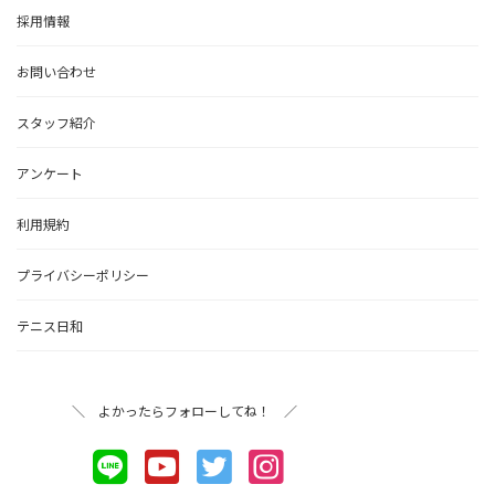
採用情報
お問い合わせ
スタッフ紹介
アンケート
利用規約
プライバシーポリシー
テニス日和
＼ よかったらフォローしてね！ ／