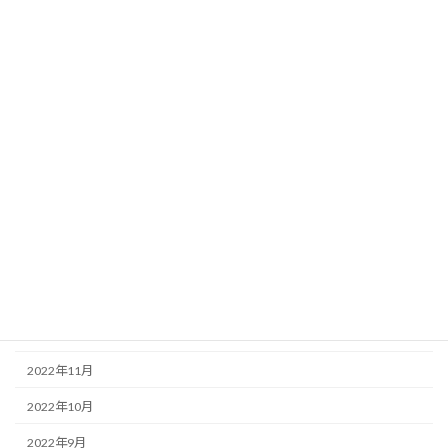
2023年9月
2023年8月
2023年7月
2023年6月
2023年5月
2023年4月
2023年3月
2023年2月
2023年1月
2022年12月
2022年11月
2022年10月
2022年9月