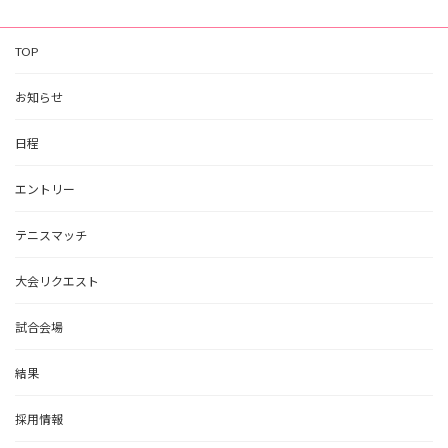
TOP
お知らせ
日程
エントリー
テニスマッチ
大会リクエスト
試合会場
結果
採用情報