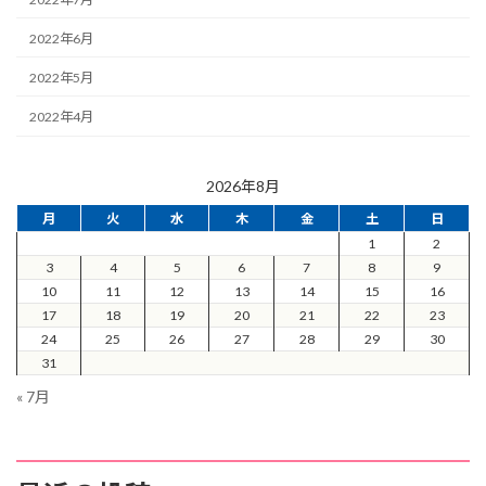
2022年6月
2022年5月
2022年4月
2026年8月
月
火
水
木
金
土
日
1
2
3
4
5
6
7
8
9
10
11
12
13
14
15
16
17
18
19
20
21
22
23
24
25
26
27
28
29
30
31
« 7月