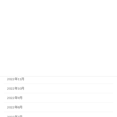
2023年7月
2023年6月
2023年5月
2023年4月
2023年3月
2023年2月
2023年1月
2022年12月
2022年11月
2022年10月
2022年9月
2022年8月
2022年7月