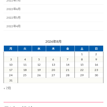
2022年7月
2022年6月
2022年5月
2022年4月
2026年8月
月
火
水
木
金
土
日
1
2
3
4
5
6
7
8
9
10
11
12
13
14
15
16
17
18
19
20
21
22
23
24
25
26
27
28
29
30
31
« 7月