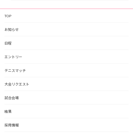
TOP
お知らせ
日程
エントリー
テニスマッチ
大会リクエスト
試合会場
結果
採用情報