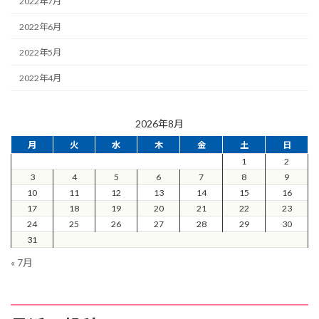
2022年7月
2022年6月
2022年5月
2022年4月
2026年8月
月
火
水
木
金
土
日
1
2
3
4
5
6
7
8
9
10
11
12
13
14
15
16
17
18
19
20
21
22
23
24
25
26
27
28
29
30
31
« 7月