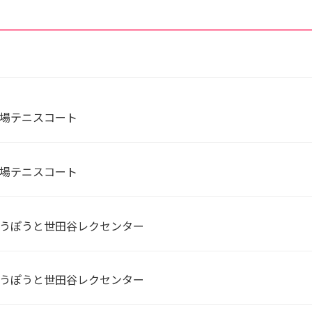
) 立場テニスコート
) 立場テニスコート
級) ゆうぽうと世田谷レクセンター
級) ゆうぽうと世田谷レクセンター