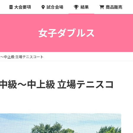
大会要項
試合会場
結果
商品販売
女子ダブルス
 中級～中上級 立場テニスコート
ルス 中級～中上級 立場テニスコ