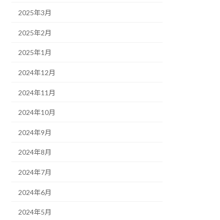
2025年3月
2025年2月
2025年1月
2024年12月
2024年11月
2024年10月
2024年9月
2024年8月
2024年7月
2024年6月
2024年5月