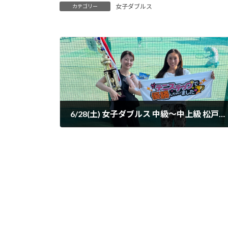
女子ダブルス
カテゴリー
6/28(土) 女子ダブルス 中級～中上級 松戸テニス倶楽部
2025年6月30日