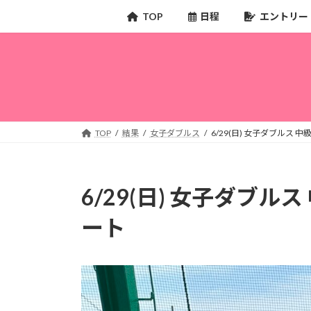
コ
ナ
TOP
日程
エントリー
ン
ビ
テ
ゲ
ン
ー
ツ
シ
へ
ョ
ス
ン
キ
に
TOP
結果
女子ダブルス
6/29(日) 女子ダブルス
ッ
移
プ
動
6/29(日) 女子ダブ
ート