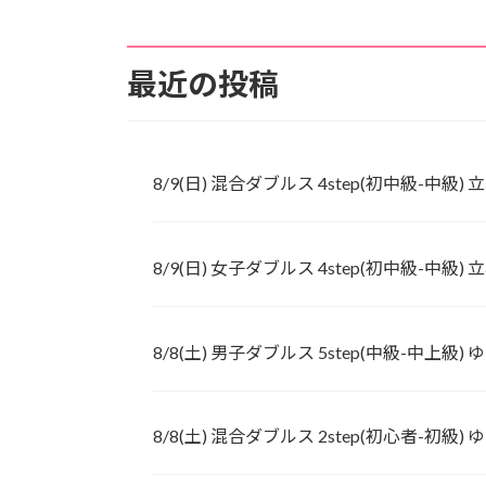
最近の投稿
8/9(日) 混合ダブルス 4step(初中級-中級
8/9(日) 女子ダブルス 4step(初中級-中級
8/8(土) 男子ダブルス 5step(中級-中上
8/8(土) 混合ダブルス 2step(初心者-初