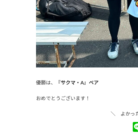
優勝は、
『サクマ・A』ペア
おめでとうございます！
＼ よかっ