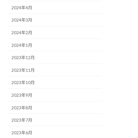
2024年4月
2024年3月
2024年2月
2024年1月
2023年12月
2023年11月
2023年10月
2023年9月
2023年8月
2023年7月
2023年6月