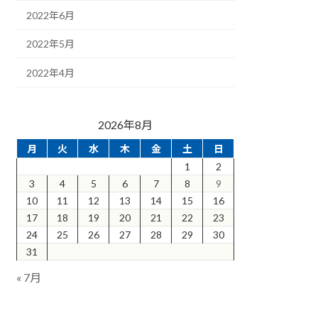
2022年6月
2022年5月
2022年4月
2026年8月
月
火
水
木
金
土
日
1
2
3
4
5
6
7
8
9
10
11
12
13
14
15
16
17
18
19
20
21
22
23
24
25
26
27
28
29
30
31
« 7月