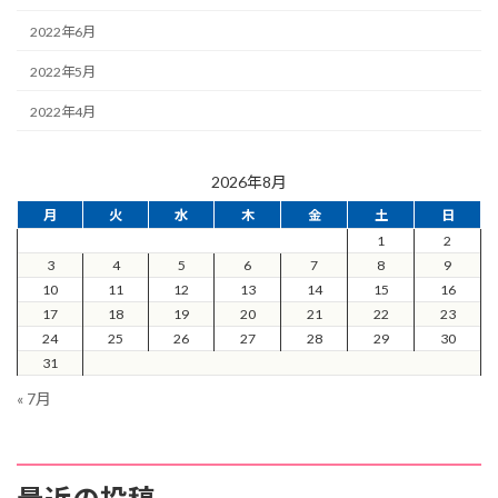
2022年6月
2022年5月
2022年4月
2026年8月
月
火
水
木
金
土
日
1
2
3
4
5
6
7
8
9
10
11
12
13
14
15
16
17
18
19
20
21
22
23
24
25
26
27
28
29
30
31
« 7月