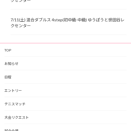
クセンター
7/11(土) 混合ダブルス 4step(初中級-中級) ゆうぽうと世田谷レ
クセンター
TOP
お知らせ
日程
エントリー
テニスマッチ
大会リクエスト
試合会場