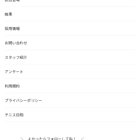
結果
採用情報
お問い合わせ
スタッフ紹介
アンケート
利用規約
プライバシーポリシー
テニス日和
＼ よかったらフォローしてね！ ／