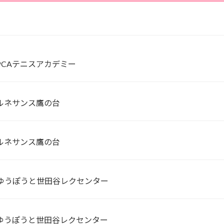
級) PCAテニスアカデミー
級) ルネサンス鷹の台
級) ルネサンス鷹の台
ープン) ゆうぽうと世田谷レクセンター
中級) ゆうぽうと世田谷レクセンター