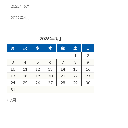
2022年5月
2022年4月
2026年8月
月
火
水
木
金
土
日
1
2
3
4
5
6
7
8
9
10
11
12
13
14
15
16
17
18
19
20
21
22
23
24
25
26
27
28
29
30
31
« 7月