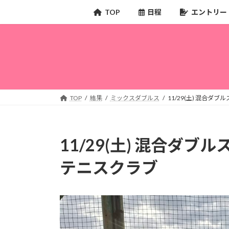
コ
ナ
TOP
日程
エントリー
ン
ビ
テ
ゲ
ン
ー
ツ
シ
へ
ョ
ス
ン
キ
に
TOP
結果
ミックスダブルス
11/29(土) 混合ダブ
ッ
移
プ
動
11/29(土) 混合ダブルス
テニスクラブ