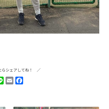
たらシェアしてね！ ／
Li
E
F
n
m
ac
e
ai
e
l
b