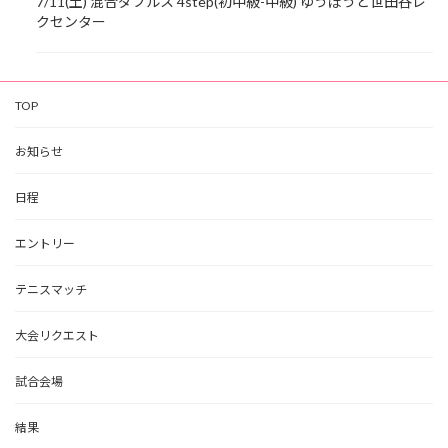
7/11(土) 混合ダブルス 4step(初中級-中級) ゆうぽうと世田谷レ
クセンター
TOP
お知らせ
日程
エントリー
テニスマッチ
大会リクエスト
試合会場
結果