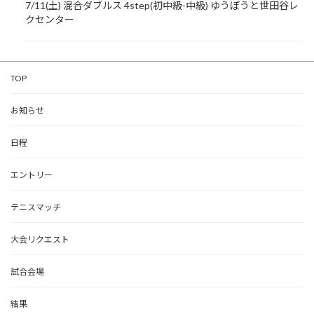
7/11(土) 混合ダブルス 4step(初中級-中級) ゆうぽうと世田谷レ
クセンター
TOP
お知らせ
日程
エントリー
テニスマッチ
大会リクエスト
試合会場
結果