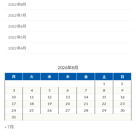
2022年8月
2022年7月
2022年6月
2022年5月
2022年4月
2026年8月
月
火
水
木
金
土
日
1
2
3
4
5
6
7
8
9
10
11
12
13
14
15
16
17
18
19
20
21
22
23
24
25
26
27
28
29
30
31
« 7月