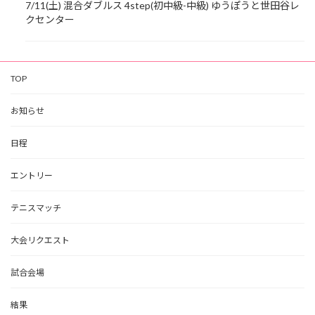
7/11(土) 混合ダブルス 4step(初中級-中級) ゆうぽうと世田谷レ
クセンター
TOP
お知らせ
日程
エントリー
テニスマッチ
大会リクエスト
試合会場
結果