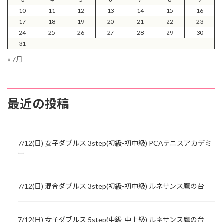
10
11
12
13
14
15
16
17
18
19
20
21
22
23
24
25
26
27
28
29
30
31
« 7月
最近の投稿
7/12(日) 女子ダブルス 3step(初級-初中級) PCAテニスアカデミ
ー
7/12(日) 混合ダブルス 3step(初級-初中級) ルネサンス鷹の台
7/12(日) 女子ダブルス 5step(中級-中上級) ルネサンス鷹の台