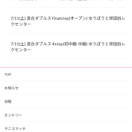
7/11(土) 混合ダブルス Finalstep(オープン) ゆうぽうと世田谷レ
クセンター
7/11(土) 混合ダブルス 4step(初中級-中級) ゆうぽうと世田谷レ
クセンター
TOP
お知らせ
日程
エントリー
テニスマッチ