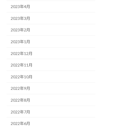
2023年4月
2023年3月
2023年2月
2023年1月
2022年12月
2022年11月
2022年10月
2022年9月
2022年8月
2022年7月
2022年6月