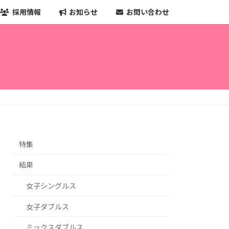
採用情報
お知らせ
お問い合わせ
特集
結果
女子シングルス
女子ダブルス
ミックスダブルス