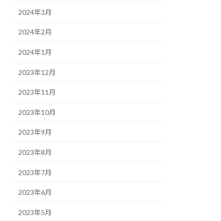
2024年3月
2024年2月
2024年1月
2023年12月
2023年11月
2023年10月
2023年9月
2023年8月
2023年7月
2023年6月
2023年5月