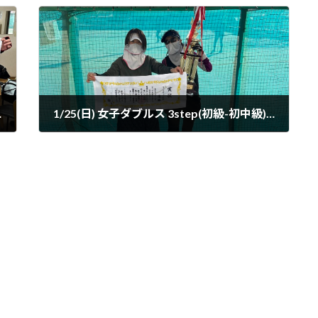
o
o
k
北テニスクラブ
1/25(日) 女子ダブルス 3step(初級-初中級) 松戸テニス倶楽部
2026年2月12日