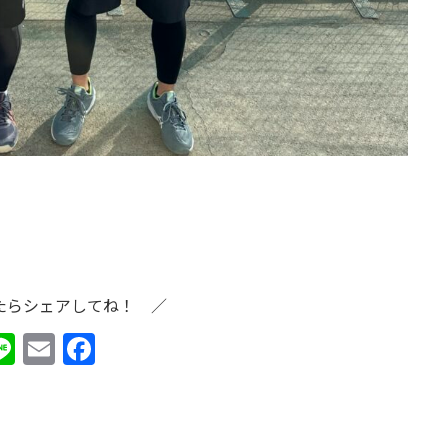
たらシェアしてね！ ／
Li
E
F
n
m
ac
e
ai
e
l
b