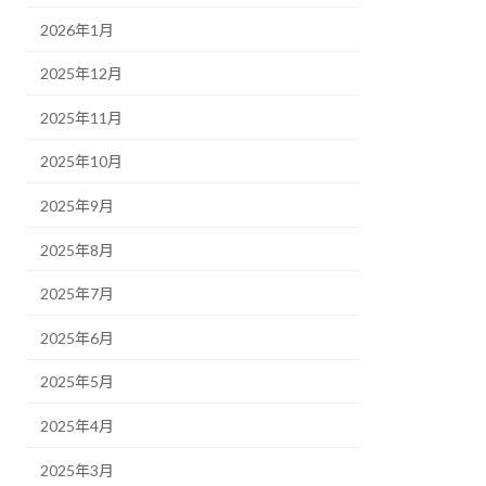
2026年1月
2025年12月
2025年11月
2025年10月
2025年9月
2025年8月
2025年7月
2025年6月
2025年5月
2025年4月
2025年3月