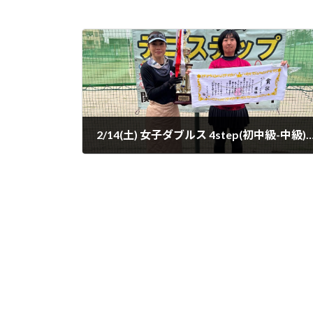
2/14(土) 女子ダブルス 4step(初中級-中級) ゆうぽうと世
2026年3月15日