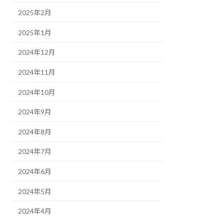
2025年2月
2025年1月
2024年12月
2024年11月
2024年10月
2024年9月
2024年8月
2024年7月
2024年6月
2024年5月
2024年4月