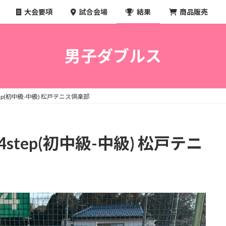
大会要項
試合会場
結果
商品販売
男子ダブルス
step(初中級-中級) 松戸テニス倶楽部
 4step(初中級-中級) 松戸テニ