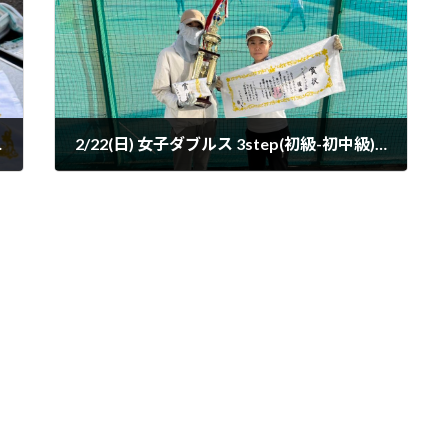
o
o
k
場テニスコート
2/22(日) 女子ダブルス 3step(初級-初中級) 松戸テニス倶楽部
2026年3月15日