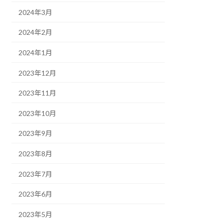
2024年3月
2024年2月
2024年1月
2023年12月
2023年11月
2023年10月
2023年9月
2023年8月
2023年7月
2023年6月
2023年5月