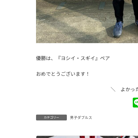
優勝は、『ヨシイ・スギイ』ペア
おめでとうございます！
＼ よかっ
男子ダブルス
カテゴリー