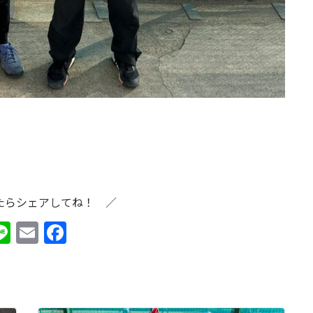
たらシェアしてね！ ／
Li
E
F
n
m
ac
e
ai
e
l
b