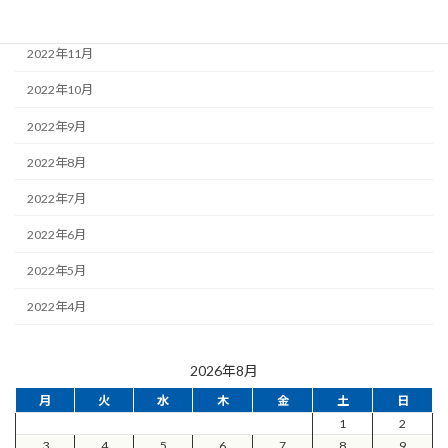
2022年12月
2022年11月
2022年10月
2022年9月
2022年8月
2022年7月
2022年6月
2022年5月
2022年4月
2026年8月
月
火
水
木
金
土
日
1
2
3
4
5
6
7
8
9