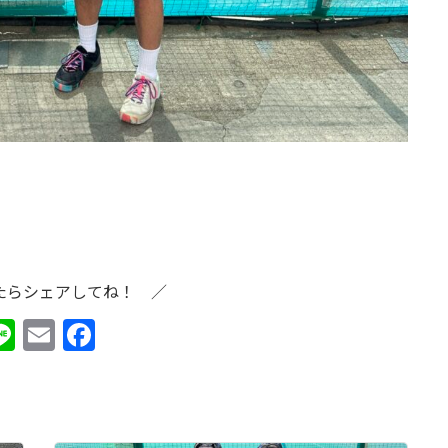
たらシェアしてね！ ／
Li
E
F
n
m
ac
e
ai
e
l
b