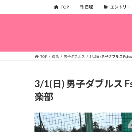
コ
ナ
TOP
日程
エントリー
ン
ビ
テ
ゲ
ン
ー
ツ
シ
へ
ョ
ス
ン
キ
に
TOP
結果
男子ダブルス
3/1(日) 男子ダブルス Fs
ッ
移
プ
動
3/1(日) 男子ダブルス 
楽部