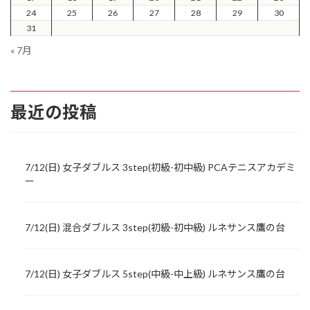
24
25
26
27
28
29
30
31
« 7月
最近の投稿
7/12(日) 女子ダブルス 3step(初級-初中級) PCAテニスアカデミ
ー
7/12(日) 混合ダブルス 3step(初級-初中級) ルネサンス鷹の台
7/12(日) 女子ダブルス 5step(中級-中上級) ルネサンス鷹の台