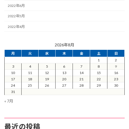
2022年6月
2022年5月
2022年4月
2026年8月
月
火
水
木
金
土
日
1
2
3
4
5
6
7
8
9
10
11
12
13
14
15
16
17
18
19
20
21
22
23
24
25
26
27
28
29
30
31
« 7月
最近の投稿