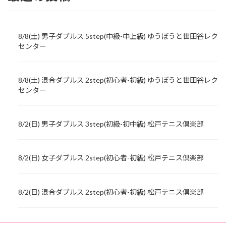
8/8(土) 男子ダブルス 5step(中級-中上級) ゆうぽうと世田谷レク
センター
8/8(土) 混合ダブルス 2step(初心者-初級) ゆうぽうと世田谷レク
センター
8/2(日) 男子ダブルス 3step(初級-初中級) 松戸テニス倶楽部
8/2(日) 女子ダブルス 2step(初心者-初級) 松戸テニス倶楽部
8/2(日) 混合ダブルス 2step(初心者-初級) 松戸テニス倶楽部