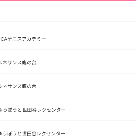
級) PCAテニスアカデミー
級) ルネサンス鷹の台
級) ルネサンス鷹の台
ープン) ゆうぽうと世田谷レクセンター
中級) ゆうぽうと世田谷レクセンター