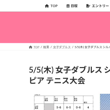
コ
ナ
TOP
日程
エントリー
ン
ビ
テ
ゲ
ン
ー
ツ
シ
へ
ョ
ス
ン
キ
に
TOP
結果
女子ダブルス
5/5(木) 女子ダブルス 
ッ
移
プ
動
5/5(木) 女子ダブル
ピア テニス大会