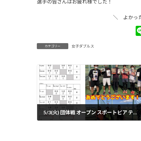
選手の皆さんはお疲れ様でした！
＼ よかっ
女子ダブルス
カテゴリー
5/3(火) 団体戦 オープン スポートピア テニス大会
2022年5月29日