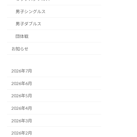
男子シングルス
男子ダブルス
団体戦
お知らせ
2026年7月
2026年6月
2026年5月
2026年4月
2026年3月
2026年2月