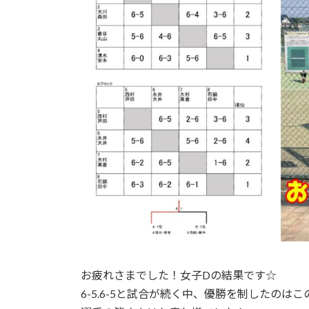
お疲れさまでした！女子Dの結果です☆
6-5.6-5と試合が続く中、優勝を制したのは