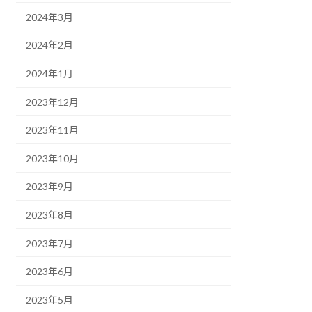
2024年3月
2024年2月
2024年1月
2023年12月
2023年11月
2023年10月
2023年9月
2023年8月
2023年7月
2023年6月
2023年5月