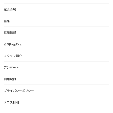
試合会場
結果
採用情報
お問い合わせ
スタッフ紹介
アンケート
利用規約
プライバシーポリシー
テニス日和