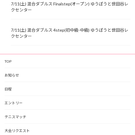
7/11(土) 混合ダブルス Finalstep(オープン) ゆうぽうと世田谷レ
クセンター
7/11(土) 混合ダブルス 4step(初中級-中級) ゆうぽうと世田谷レ
クセンター
TOP
お知らせ
日程
エントリー
テニスマッチ
大会リクエスト