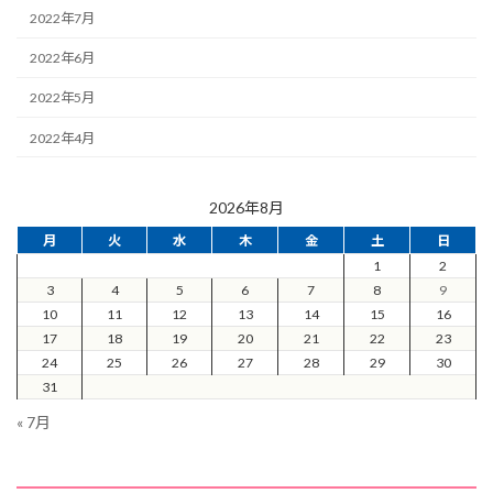
2022年7月
2022年6月
2022年5月
2022年4月
2026年8月
月
火
水
木
金
土
日
1
2
3
4
5
6
7
8
9
10
11
12
13
14
15
16
17
18
19
20
21
22
23
24
25
26
27
28
29
30
31
« 7月