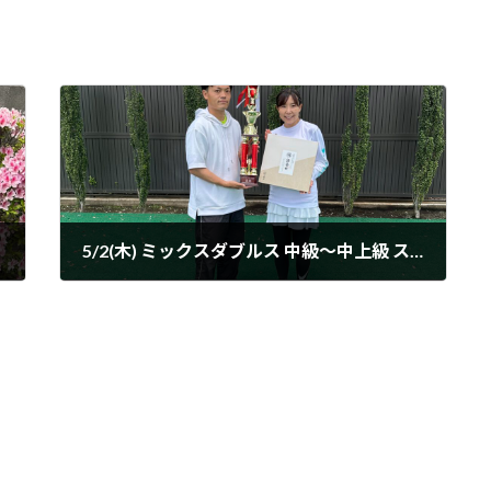
n
m
ac
e
ai
e
l
b
o
o
k
5/2(木) ミックスダブルス 中級～中上級 スポートピア
2024年5月8日