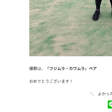
優勝は、
『フジムラ・カワムラ』ペア
おめでとうございます！
＼ よかっ