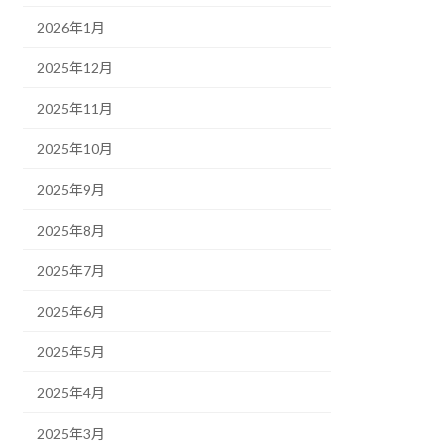
2026年1月
2025年12月
2025年11月
2025年10月
2025年9月
2025年8月
2025年7月
2025年6月
2025年5月
2025年4月
2025年3月