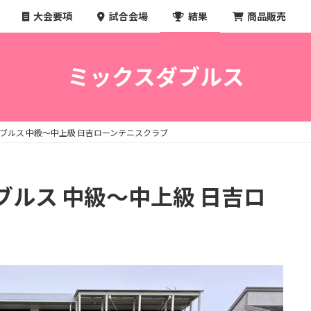
大会要項
試合会場
結果
商品販売
ミックスダブルス
クスダブルス 中級～中上級 日吉ローンテニスクラブ
スダブルス 中級～中上級 日吉ロ