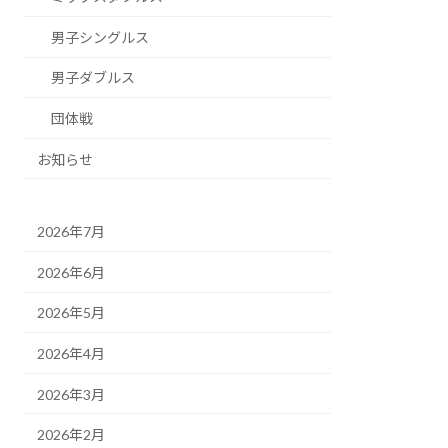
男子シングルス
男子ダブルス
団体戦
お知らせ
2026年7月
2026年6月
2026年5月
2026年4月
2026年3月
2026年2月