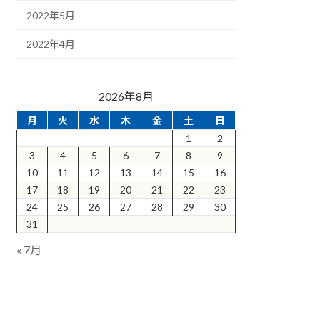
2022年5月
2022年4月
2026年8月
月
火
水
木
金
土
日
1
2
3
4
5
6
7
8
9
10
11
12
13
14
15
16
17
18
19
20
21
22
23
24
25
26
27
28
29
30
31
« 7月