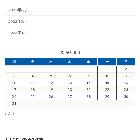
2022年6月
2022年5月
2022年4月
2026年8月
月
火
水
木
金
土
日
1
2
3
4
5
6
7
8
9
10
11
12
13
14
15
16
17
18
19
20
21
22
23
24
25
26
27
28
29
30
31
« 7月