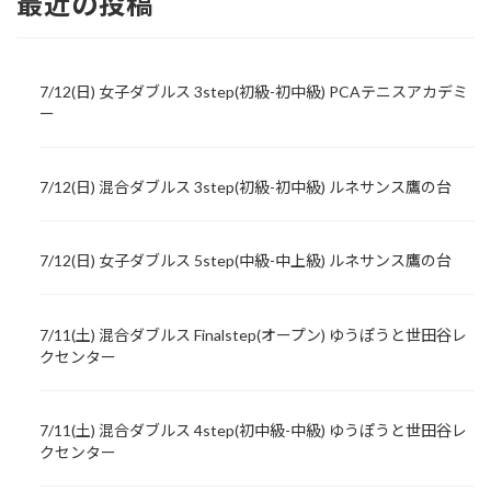
最近の投稿
7/12(日) 女子ダブルス 3step(初級-初中級) PCAテニスアカデミ
ー
7/12(日) 混合ダブルス 3step(初級-初中級) ルネサンス鷹の台
7/12(日) 女子ダブルス 5step(中級-中上級) ルネサンス鷹の台
7/11(土) 混合ダブルス Finalstep(オープン) ゆうぽうと世田谷レ
クセンター
7/11(土) 混合ダブルス 4step(初中級-中級) ゆうぽうと世田谷レ
クセンター