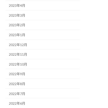
2023年4月
2023年3月
2023年2月
2023年1月
2022年12月
2022年11月
2022年10月
2022年9月
2022年8月
2022年7月
2022年6月