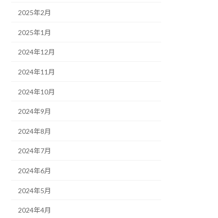
2025年2月
2025年1月
2024年12月
2024年11月
2024年10月
2024年9月
2024年8月
2024年7月
2024年6月
2024年5月
2024年4月