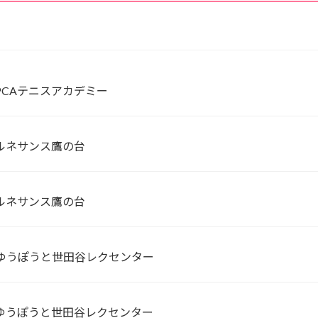
級) PCAテニスアカデミー
級) ルネサンス鷹の台
級) ルネサンス鷹の台
ープン) ゆうぽうと世田谷レクセンター
中級) ゆうぽうと世田谷レクセンター