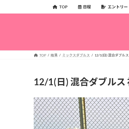
コ
ナ
TOP
日程
エントリー
ン
ビ
テ
ゲ
ン
ー
ツ
シ
へ
ョ
ス
ン
キ
に
TOP
結果
ミックスダブルス
12/1(日) 混合ダブ
ッ
移
プ
動
12/1(日) 混合ダブ