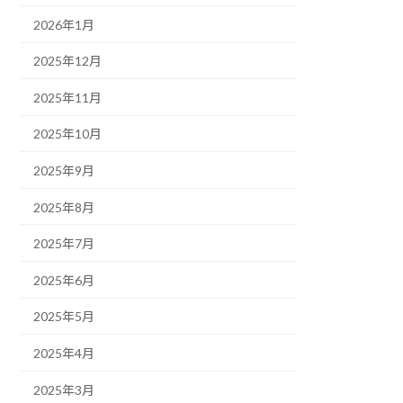
2026年1月
2025年12月
2025年11月
2025年10月
2025年9月
2025年8月
2025年7月
2025年6月
2025年5月
2025年4月
2025年3月