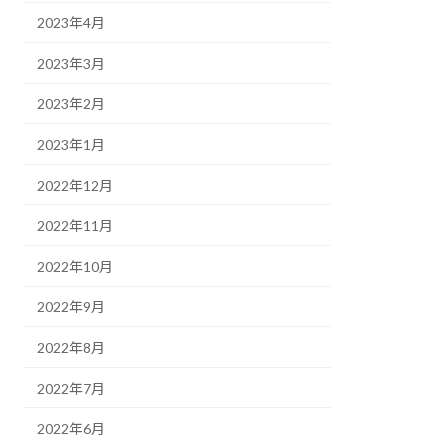
2023年4月
2023年3月
2023年2月
2023年1月
2022年12月
2022年11月
2022年10月
2022年9月
2022年8月
2022年7月
2022年6月