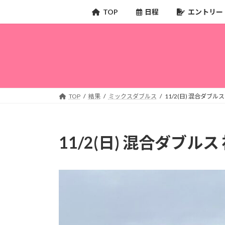
コ
ナ
TOP
日程
エントリー
ン
ビ
テ
ゲ
ン
ー
ツ
シ
へ
ョ
ス
ン
キ
に
TOP
結果
ミックスダブルス
11/2(日) 混合ダブ
ッ
移
プ
動
11/2(日) 混合ダブ