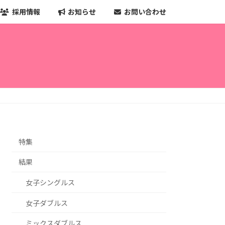
採用情報
お知らせ
お問い合わせ
特集
結果
女子シングルス
女子ダブルス
ミックスダブルス